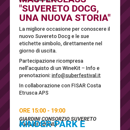
"SUVERETO DOCG,
UNA NUOVA STORIA"
La migliore occasione per conoscere il
nuovo Suvereto Docg e le sue
etichette simbolo, direttamente nel
giorno di uscita.
Partecipazione ricompresa
nell’acquisto di un WineKit – Info e
prenotazioni:
info@suberfestival.it
In collaborazione con FISAR Costa
Etrusca APS
ORE 15:00 - 19:00
GIARDINI CONSORZIO SUVERETO
KINDER PARK E
E VAL DI CORNIA