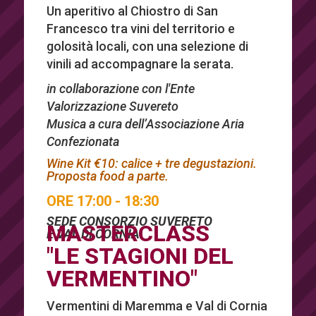
Un aperitivo al Chiostro di San
Francesco tra vini del territorio e
golosità locali, con una selezione di
vinili ad accompagnare la serata.
in collaborazione con l'Ente
Valorizzazione Suvereto
Musica a cura dell’Associazione Aria
Confezionata
Wine Kit €10: calice + tre degustazioni.
Proposta food a parte.
ORE 17:00 - 18:30
SEDE CONSORZIO SUVERETO
MASTERCLASS
E VAL DI CORNIA
"LE STAGIONI DEL
VERMENTINO"
Vermentini di Maremma e Val di Cornia