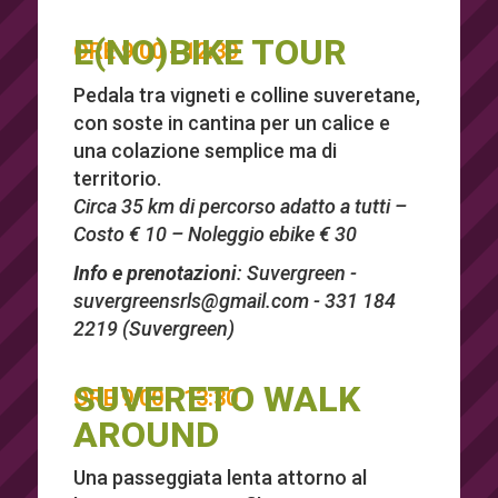
E(NO)BIKE TOUR
ORE 9:00 - 12:30
Pedala tra vigneti e colline suveretane,
con soste in cantina per un calice e
una colazione semplice ma di
territorio.
Circa 35 km di percorso adatto a tutti –
Costo € 10 – Noleggio ebike € 30
Info e prenotazioni
: Suvergreen -
suvergreensrls@gmail.com
- 331 184
2219 (Suvergreen)
SUVERETO WALK
ORE 9:00 - 13:30
AROUND
Una passeggiata lenta attorno al