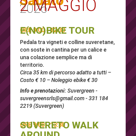
Sabato
2 MAGGIO
2026
E(NO)BIKE TOUR
ORE 9:00 - 12:30
Pedala tra vigneti e colline suveretane,
con soste in cantina per un calice e
una colazione semplice ma di
territorio.
Circa 35 km di percorso adatto a tutti –
Costo € 10 – Noleggio ebike € 30
Info e prenotazioni
: Suvergreen -
suvergreensrls@gmail.com
- 331 184
2219 (Suvergreen)
SUVERETO WALK
ORE 9:00 - 13:30
AROUND