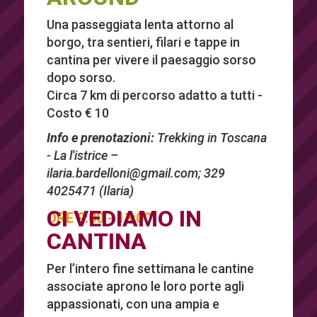
Una passeggiata lenta attorno al
borgo, tra sentieri, filari e tappe in
cantina per vivere il paesaggio sorso
dopo sorso.
Circa 7 km di percorso adatto a tutti -
Costo € 10
Info e prenotazioni:
Trekking in Toscana
- La l'istrice –
ilaria.bardelloni@gmail.com
; 329
4025471 (Ilaria)
CI VEDIAMO IN
ORE 9:00 - 13:00
CANTINA
Per l’intero fine settimana le cantine
associate aprono le loro porte agli
appassionati, con una ampia e