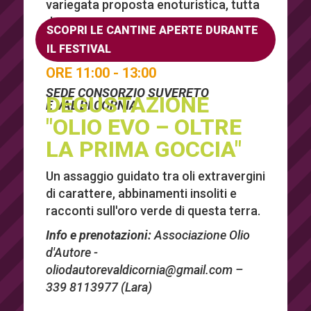
variegata proposta enoturistica, tutta
da vivere.
SCOPRI LE CANTINE APERTE DURANTE
IL FESTIVAL
ORE 11:00 - 13:00
SEDE CONSORZIO SUVERETO
DEGUSTAZIONE
E VAL DI CORNIA
"OLIO EVO – OLTRE
LA PRIMA GOCCIA"
Un assaggio guidato tra oli extravergini
di carattere, abbinamenti insoliti e
racconti sull'oro verde di questa terra.
Info e prenotazioni:
Associazione Olio
d'Autore -
oliodautorevaldicornia@gmail.com
–
339 8113977 (Lara)