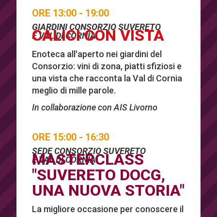
ORE 13:00 - 19:00
GIARDINI CONSORZIO SUVERETO
CALICI CON VISTA
E VAL DI CORNIA
Enoteca all'aperto nei giardini del
Consorzio: vini di zona, piatti sfiziosi e
una vista che racconta la Val di Cornia
meglio di mille parole.
In collaborazione con AIS Livorno
ORE 15:00 - 16:30
SEDE CONSORZIO SUVERETO
MASTERCLASS
E VAL DI CORNIA
"SUVERETO DOCG,
UNA NUOVA STORIA"
La migliore occasione per conoscere il