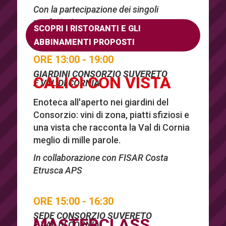
Con la partecipazione dei singoli
produttori.
SCOPRI I RISTORANTI E GLI
ABBINAMENTI PROPOSTI
ORE 13:00 - 19:00
GIARDINI CONSORZIO SUVERETO
CALICI CON VISTA
E VAL DI CORNIA
Enoteca all'aperto nei giardini del
Consorzio: vini di zona, piatti sfiziosi e
una vista che racconta la Val di Cornia
meglio di mille parole.
In collaborazione con FISAR Costa
Etrusca APS
ORE 15:00 - 16:30
SEDE CONSORZIO SUVERETO
MASTERCLASS
E VAL DI CORNIA