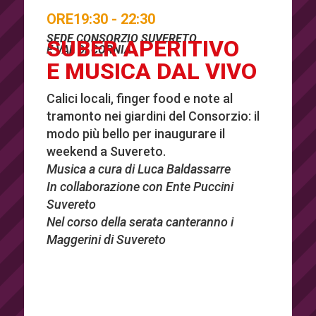
ORE19:30 - 22:30
SEDE CONSORZIO SUVERETO
SUBER APERITIVO
E VAL DI CORNIA
E MUSICA DAL VIVO
Calici locali, finger food e note al
tramonto nei giardini del Consorzio: il
modo più bello per inaugurare il
weekend a Suvereto.
Musica a cura di Luca Baldassarre
In collaborazione con Ente Puccini
Suvereto
Nel corso della serata canteranno i
Maggerini di Suvereto