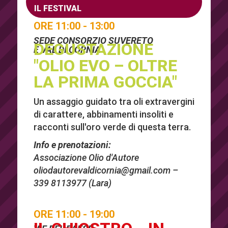
IL FESTIVAL
ORE 11:00 - 13:00
SEDE CONSORZIO SUVERETO
DEGUSTAZIONE
E VAL DI CORNIA
"OLIO EVO – OLTRE
LA PRIMA GOCCIA"
Un assaggio guidato tra oli extravergini
di carattere, abbinamenti insoliti e
racconti sull'oro verde di questa terra.
Info e prenotazioni:
Associazione Olio d'Autore
oliodautorevaldicornia@gmail.com
–
339 8113977 (Lara)
ORE 11:00 - 19:00