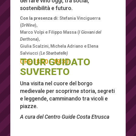
del fare vino oggi, tra social,
sostenibilità e futuro.
Con la presenza di:
Stefania Vinciguerra
(
DrWine
),
Marco Volpi e Filippo Massa (
I Giovani del
Derthona
),
Giulia Scalzini, Michela Adriano e Elena
Salviucci
(Le Sbarbatelle)
TOUR GUIDATO
ORE 18:00 - 19:30
SUVERETO
Una visita nel cuore del borgo
medievale per scoprirne storia, segreti
e leggende, camminando tra vicoli e
piazze.
A cura del Centro Guide Costa Etrusca