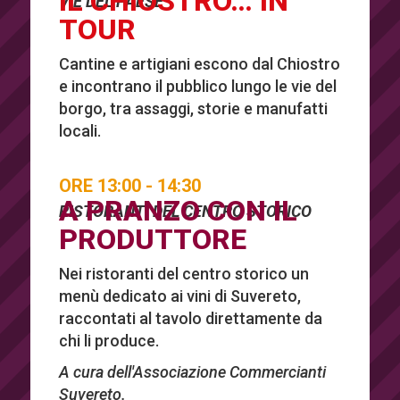
IL CHIOSTRO… IN
VIE DEL PAESE
TOUR
Cantine e artigiani escono dal Chiostro
e incontrano il pubblico lungo le vie del
borgo, tra assaggi, storie e manufatti
locali.
ORE 13:00 - 14:30
A PRANZO CON IL
RISTORANTI DEL CENTRO STORICO
PRODUTTORE
Nei ristoranti del centro storico un
menù dedicato ai vini di Suvereto,
raccontati al tavolo direttamente da
chi li produce.
A cura dell'Associazione Commercianti
Suvereto.