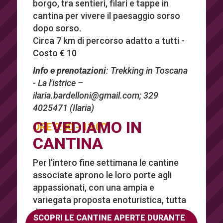
borgo, tra sentieri, filari e tappe in
cantina per vivere il paesaggio sorso
dopo sorso.
Circa 7 km di percorso adatto a tutti -
Costo € 10
Info e prenotazioni
: Trekking in Toscana
- La l'istrice –
ilaria.bardelloni@gmail.com
; 329
4025471 (Ilaria)
CI VEDIAMO IN
ORE 9:00 - 13:00
CANTINA
Per l’intero fine settimana le cantine
associate aprono le loro porte agli
appassionati, con una ampia e
variegata proposta enoturistica, tutta
da vivere.
SCOPRI LE CANTINE APERTE DURANTE