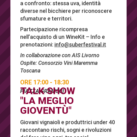
a confronto: stessa uva, identità
diverse nel bicchiere per riconoscere
sfumature e territori.
Partecipazione ricompresa
nell’acquisto di un WineKit – Info e
prenotazioni:
info@suberfestival.it
In collaborazione con AIS Livorno
Ospite: Consorzio Vini Maremma
Toscana
ORE 17:00 - 18:30
TALK SHOW
PIAZZA GRAMSCI
"LA MEGLIO
GIOVENTÙ"
Giovani vignaioli e produttrici under 40
raccontano rischi, sogni e rivoluzioni