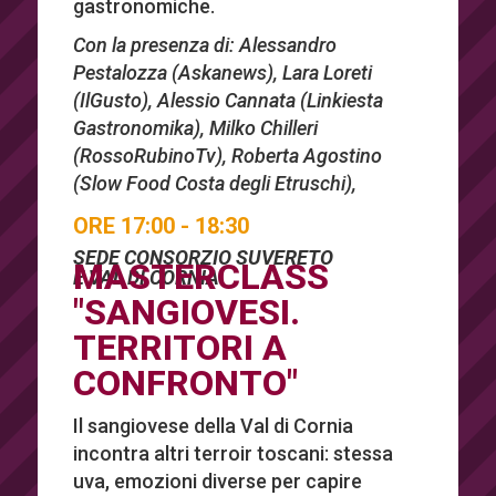
gastronomiche.
Con la presenza di: Alessandro
Pestalozza (Askanews), Lara Loreti
(IlGusto), Alessio Cannata (Linkiesta
Gastronomika), Milko Chilleri
(RossoRubinoTv), Roberta Agostino
(Slow Food Costa degli Etruschi),
ORE 17:00 - 18:30
SEDE CONSORZIO SUVERETO
MASTERCLASS
E VAL DI CORNIA
"SANGIOVESI.
TERRITORI A
CONFRONTO"
Il sangiovese della Val di Cornia
incontra altri terroir toscani: stessa
uva, emozioni diverse per capire