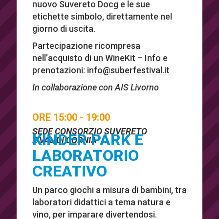
nuovo Suvereto Docg e le sue
etichette simbolo, direttamente nel
giorno di uscita.
Partecipazione ricompresa
nell’acquisto di un WineKit – Info e
prenotazioni:
info@suberfestival.it
In collaborazione con AIS Livorno
ORE 15:00 - 19:00
SEDE CONSORZIO SUVERETO
KINDER PARK E
E VAL DI CORNIA
LABORATORIO
CREATIVO
Un parco giochi a misura di bambini, tra
laboratori didattici a tema natura e
vino, per imparare divertendosi.