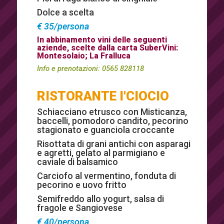
Dolce a scelta
€ 35/persona
In abbinamento vini delle seguenti
aziende, scelte dalla carta SuberVini:
Montesolaio; La Fralluca
Info e prenotazioni:
0565 828118
RISTORANTE I'CIOCIO
Schiacciano etrusco con Misticanza,
baccelli, pomodoro candito, pecorino
stagionato e guanciola croccante
Risottata di grani antichi con asparagi
e agretti, gelato al parmigiano e
caviale di balsamico
Carciofo al vermentino, fonduta di
pecorino e uovo fritto
Semifreddo allo yogurt, salsa di
fragole e Sangiovese
€ 40/persona