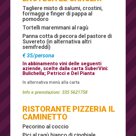
Tagliere misto di salumi, crostini,
formaggi e finger di pappa al
pomodoro
Tortelli maremmani al ragù
Panna cotta di pecora del pastore di
Suvereto (in alternativa altri
semifreddi)
€ 35/persona
In abbinamento vini delle seguenti
aziende, scelte dalla carta SuberVini:
Bulichella; Petricci e Del Pianta
In alternativa menù alla carta
Info e prenotazioni:
335 5621758
RISTORANTE PIZZERIA IL
CAMINETTO
Pecorino al coccio
Pici al ragù bianco di cinghiale