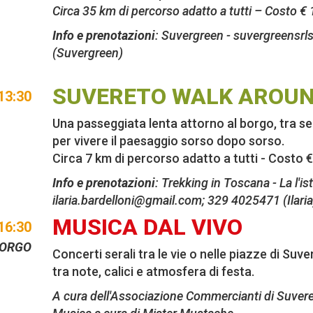
Circa 35 km di percorso adatto a tutti – Costo €
Info e prenotazioni
: Suvergreen -
suvergreensr
(Suvergreen)
SUVERETO WALK AROU
13:30
Una passeggiata lenta attorno al borgo, tra sent
per vivere il paesaggio sorso dopo sorso.
Circa 7 km di percorso adatto a tutti - Costo 
Info e prenotazioni
: Trekking in Toscana - La l'is
ilaria.bardelloni@gmail.com
; 329 4025471 (Ilaria
MUSICA DAL VIVO
16:30
BORGO
Concerti serali tra le vie o nelle piazze di Suv
tra note, calici e atmosfera di festa.
A cura dell'Associazione Commercianti di Suver