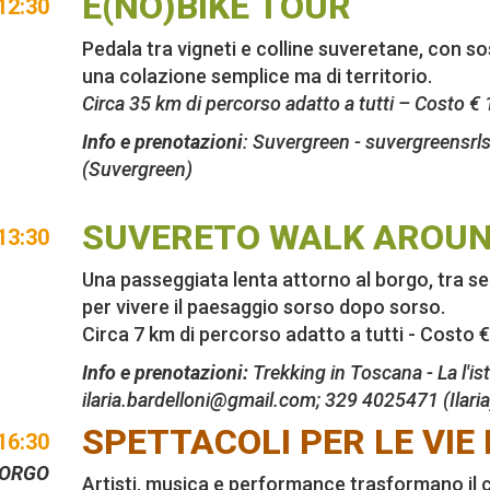
E(NO)BIKE TOUR
12:30
Pedala tra vigneti e colline suveretane, con so
una colazione semplice ma di territorio.
Circa 35 km di percorso adatto a tutti – Costo €
Info e prenotazioni
: Suvergreen -
suvergreensr
(Suvergreen)
SUVERETO WALK AROU
13:30
Una passeggiata lenta attorno al borgo, tra sent
per vivere il paesaggio sorso dopo sorso.
Circa 7 km di percorso adatto a tutti - Costo 
Info e prenotazioni:
Trekking in Toscana - La l'ist
ilaria.bardelloni@gmail.com
; 329 4025471 (Ilaria
SPETTACOLI PER LE VIE
16:30
BORGO
Artisti, musica e performance trasformano il c