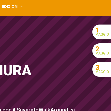
EDIZIONI
1
MAGGIO
2
MAGGIO
MURA
3
MAGGIO
ra con il SuveretoWalkAround, si