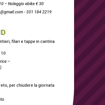
 10 – Noleggio ebike € 30
ls@gmail.com
- 331 184 2219
ND
ieri, filari e tappe in cantina
€ 10
trice –
)
ereto, per chiudere la giornata
eto