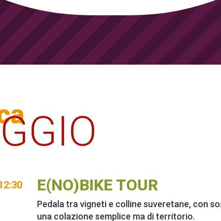
ca
AGGIO
E(NO)BIKE TOUR
12:30
Pedala tra vigneti e colline suveretane, con so
una colazione semplice ma di territorio.