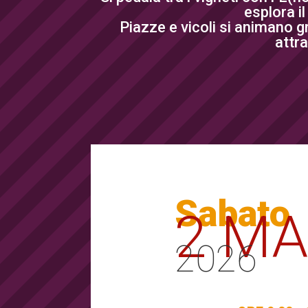
esplora i
Piazze e vicoli si animano gr
attra
Sabato
2 M
2026