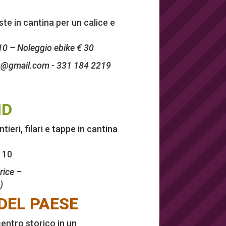
ste in cantina per un calice e
 10 – Noleggio ebike € 30
ls@gmail.com
- 331 184 2219
ND
ieri, filari e tappe in cantina
€ 10
rice –
)
 DEL PAESE
entro storico in un