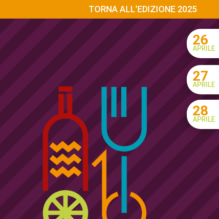
TORNA ALL'EDIZIONE 2025
26
APRILE
27
APRILE
28
APRILE