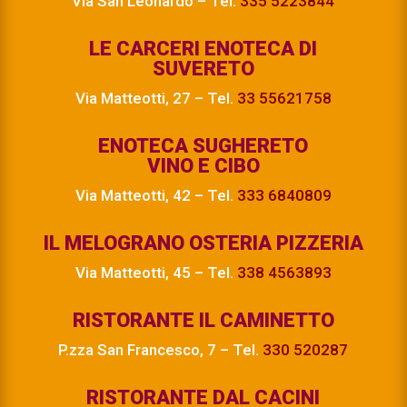
Via San Leonardo – Tel.
335 5223844
LE CARCERI ENOTECA DI
SUVERETO
Via Matteotti, 27 – Tel.
33 55621758
ENOTECA SUGHERETO
VINO E CIBO
Via Matteotti, 42 – Tel.
333 6840809
IL MELOGRANO OSTERIA PIZZERIA
Via Matteotti, 45 – Tel.
338 4563893
RISTORANTE IL CAMINETTO
P.zza San Francesco, 7 – Tel.
330 520287
RISTORANTE DAL CACINI