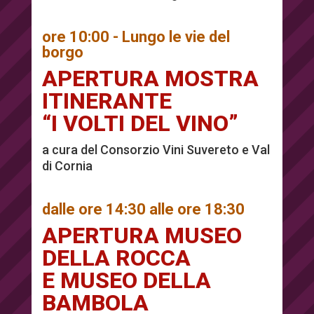
ore 10:00 - Lungo le vie del
borgo
APERTURA MOSTRA
ITINERANTE
“I VOLTI DEL VINO”
a cura del Consorzio Vini Suvereto e Val
di Cornia
dalle ore 14:30 alle ore 18:30
APERTURA MUSEO
DELLA ROCCA
E MUSEO DELLA
BAMBOLA