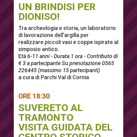
UN BRINDISI PER
DIONISO!
Tra archeologia e storia, un laboratorio
di lavorazione dell’argilla per
realizzare piccoli vasi e coppe ispirate al
simposio antico.
E
tà 6-11 anni - Durata 1 ora - Contributo di
€ 3 a partecipante Su prenotazione 0565
226445 (massimo 15 partecipanti)
a cura di Parchi Val di Cornia
ORE 18:30
SUVERETO AL
TRAMONTO
VISITA GUIDATA DEL
CENTRO STORICO