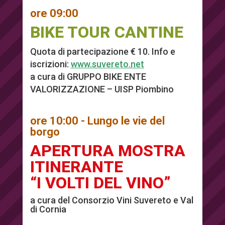
ore 09:00
BIKE TOUR CANTINE
Quota di partecipazione € 10. Info e
iscrizioni:
www.suvereto.net
a cura di GRUPPO BIKE ENTE
VALORIZZAZIONE – UISP Piombino
ore 10:00 - Lungo le vie del
borgo
APERTURA MOSTRA
ITINERANTE
“I VOLTI DEL VINO”
a cura del Consorzio Vini Suvereto e Val
di Cornia