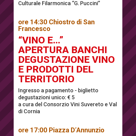
Culturale Filarmonica “G. Puccini”
ore 14:30 Chiostro di San
Francesco
“VINO E…”
APERTURA BANCHI
DEGUSTAZIONE VINO
E PRODOTTI DEL
TERRITORIO
Ingresso a pagamento - biglietto
degustazioni unico: € 5
a cura del Consorzio Vini Suvereto e Val
di Cornia
ore 17:00 Piazza D’Annunzio