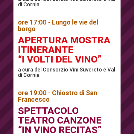
di Cornia
ore 17:00 - Lungo le vie del
borgo
APERTURA MOSTRA
ITINERANTE
“I VOLTI DEL VINO”
a cura del Consorzio Vini Suvereto e Val
di Cornia
ore 19:00 - Chiostro di San
Francesco
SPETTACOLO
TEATRO CANZONE
“IN VINO RECITAS”