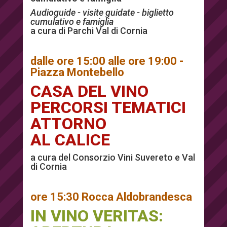
Audioguide - visite guidate - biglietto
cumulativo e famiglia
a cura di Parchi Val di Cornia
dalle ore 15:00 alle ore 19:00 -
Piazza Montebello
CASA DEL VINO
PERCORSI TEMATICI
ATTORNO
AL CALICE
a cura del Consorzio Vini Suvereto e Val
di Cornia
ore 15:30 Rocca Aldobrandesca
IN VINO VERITAS: