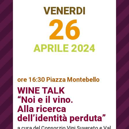
VENERDI
26
APRILE 2024
ore 16:30
Piazza Montebello
WINE TALK
“Noi e il vino.
Alla ricerca
dell’identità perduta”
a cura del Consorzio Vini Suvereto e Val