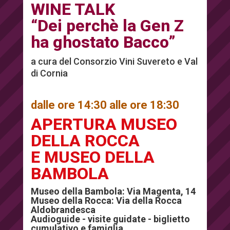
WINE TALK
“Dei perchè la Gen Z
ha ghostato Bacco”
a cura del Consorzio Vini Suvereto e Val
di Cornia
dalle ore 14:30 alle ore 18:30
APERTURA MUSEO
DELLA ROCCA
E MUSEO DELLA
BAMBOLA
Museo della Bambola: Via Magenta, 14
Museo della Rocca: Via della Rocca
Aldobrandesca
Audioguide - visite guidate - biglietto
cumulativo e famiglia